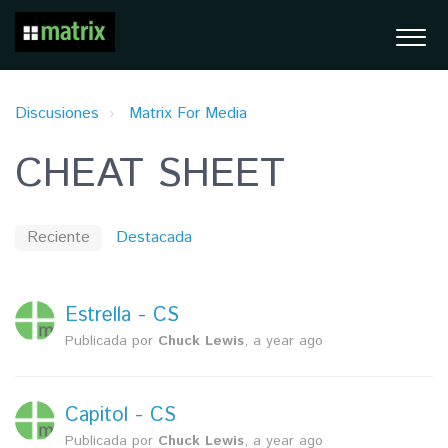
Discusiones
Matrix For Media
CHEAT SHEET
Reciente
Destacada
Estrella - CS
Publicada por
Chuck Lewis
,
a year ago
Capitol - CS
Publicada por
Chuck Lewis
,
a year ago